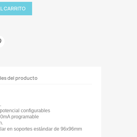
AL CARRITO
les del producto
.
 potencial configurables
-20mA programable
n.
lar en soportes estándar de 96x96mm