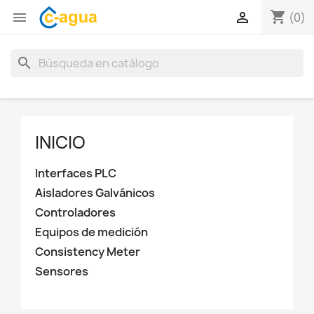
shopping_cart


(0)
search
INICIO
Interfaces PLC
Aisladores Galvánicos
Controladores
Equipos de medición
Consistency Meter
Sensores